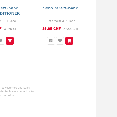
de®-nano
SeboCare®-nano
CareF
DITIONER
C
t:
3-4 Tage
Lieferzeit:
3-4 Tage
Lieferz
F
39.95 CHF
45.95 C
37.65 CHF
52.85 CHF
 ist kostenlos und kann
 oder in Ihrem Kundenkonto
llt werden.