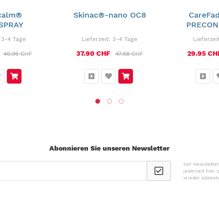
calm®
Skinac®-nano OC8
CareFa
SPRAY
PRECON
:
3-4 Tage
Lieferzeit:
3-4 Tage
Lieferzei
37.90 CHF
29.95 CH
40.95 CHF
47.68 CHF
Abonnieren Sie unseren Newsletter
Der Newsletter
jederzeit hier
wieder abbeste