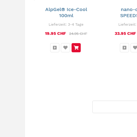
-nano®
AlpGel® Ice-Cool
nano-
HAMPOO
100ml
SPEED
3-4 Tage
Lieferzeit:
3-4 Tage
Lieferzeit
19.95 CHF
33.95 CHF
39.90 CHF
24.95 CHF