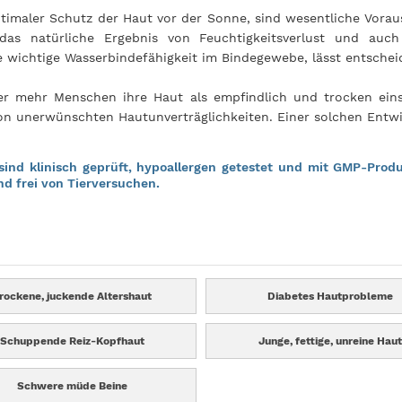
imaler Schutz der Haut vor der Sonne, sind wesentliche Vorau
 das natürliche Ergebnis von Feuchtigkeitsverlust und auch
e wichtige Wasserbindefähigkeit im Bindegewebe, lässt entsche
r mehr Menschen ihre Haut als empfindlich und trocken ein
von unerwünschten Hautunverträglichkeiten. Einer solchen Entw
d klinisch geprüft, hypoallergen getestet und mit GMP-Produk
nd frei von Tierversuchen.
rockene, juckende Altershaut
Diabetes Hautprobleme
Schuppende Reiz-Kopfhaut
Junge, fettige, unreine Haut
Schwere müde Beine