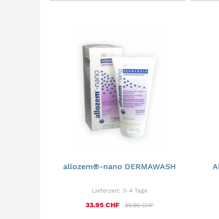
allozem®-nano DERMAWASH
A
Lieferzeit:
3-4 Tage
33.95 CHF
39.90 CHF