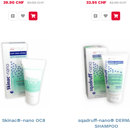
39.90 CHF
33.95 CHF
49.50 CHF
42.90 CHF
Skinac®-nano OC8
sqadruff-nano® DERM
SHAMPOO